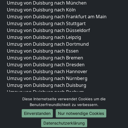
Umzug von Duisburg nach München
Umzug von Duisburg nach Köln
Umzug von Duisburg nach Frankfurt am Main
Umzug von Duisburg nach Stuttgart
Umzug von Duisburg nach Düsseldorf
Umzug von Duisburg nach Leipzig
Umzug von Duisburg nach Dortmund
Umzug von Duisburg nach Essen
Umzug von Duisburg nach Bremen
Umzug von Duisburg nach Dresden
Umzug von Duisburg nach Hannover
Umzug von Duisburg nach Nürnberg
Umzug von Duisburg nach Duisburg
Umzug von Duisburg nach Bochum
Umzug von Duisburg nach Wuppertal
Diese Internetseite verwendet Cookies um die
Benutzerfreundlichkeit zu verbessern.
Umzug von Duisburg nach Bielefeld
Umzug von Duisburg nach Bonn
Einverstanden
Nur notwendige Cookies
Umzug von Duisburg nach Münster
Datenschutzerklärung