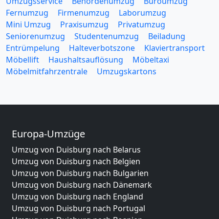
Umzugsservice
Behördenumzug
Büroumzug
Fernumzug
Firmenumzug
Laborumzug
Mini Umzug
Praxisumzug
Privatumzug
Seniorenumzug
Studentenumzug
Beiladung
Entrümpelung
Halteverbotszone
Klaviertransport
Möbellift
Haushaltsauflösung
Möbeltaxi
Möbelmitfahrzentrale
Umzugskartons
Europa-Umzüge
Umzug von Duisburg nach Belarus
Umzug von Duisburg nach Belgien
Umzug von Duisburg nach Bulgarien
Umzug von Duisburg nach Dänemark
Umzug von Duisburg nach England
Umzug von Duisburg nach Portugal