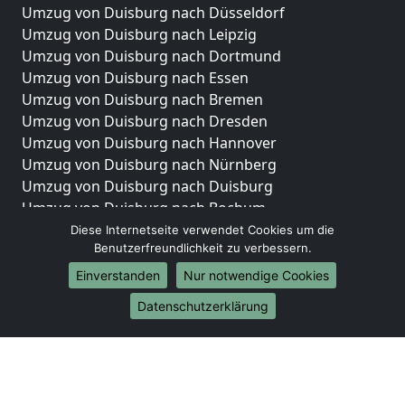
Umzug von Duisburg nach Düsseldorf
Umzug von Duisburg nach Leipzig
Umzug von Duisburg nach Dortmund
Umzug von Duisburg nach Essen
Umzug von Duisburg nach Bremen
Umzug von Duisburg nach Dresden
Umzug von Duisburg nach Hannover
Umzug von Duisburg nach Nürnberg
Umzug von Duisburg nach Duisburg
Umzug von Duisburg nach Bochum
Umzug von Duisburg nach Wuppertal
Diese Internetseite verwendet Cookies um die
Benutzerfreundlichkeit zu verbessern.
Umzug von Duisburg nach Bielefeld
Umzug von Duisburg nach Bonn
Einverstanden
Nur notwendige Cookies
Umzug von Duisburg nach Münster
Datenschutzerklärung
Internationale-Umzüge
Umzug von Duisburg nach Brasilien
Umzug von Duisburg nach Brunei Darussalam
Umzug von Duisburg nach Burkina Faso