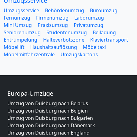
Umzugsservice
Umzugsservice
Behördenumzug
Büroumzug
Fernumzug
Firmenumzug
Laborumzug
Mini Umzug
Praxisumzug
Privatumzug
Seniorenumzug
Studentenumzug
Beiladung
Entrümpelung
Halteverbotszone
Klaviertransport
Möbellift
Haushaltsauflösung
Möbeltaxi
Möbelmitfahrzentrale
Umzugskartons
Europa-Umzüge
Umzug von Duisburg nach Belarus
Umzug von Duisburg nach Belgien
Umzug von Duisburg nach Bulgarien
Umzug von Duisburg nach Dänemark
Umzug von Duisburg nach England