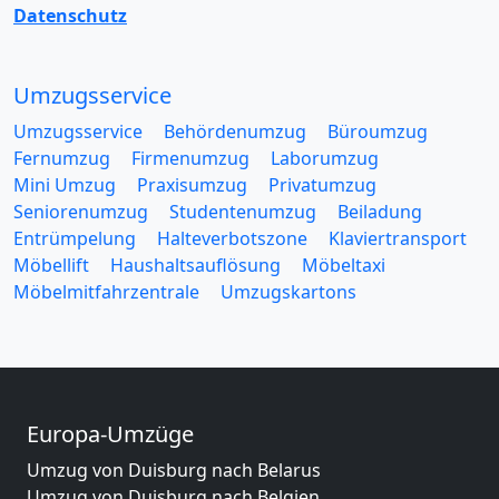
Datenschutz
Umzugsservice
Umzugsservice
Behördenumzug
Büroumzug
Fernumzug
Firmenumzug
Laborumzug
Mini Umzug
Praxisumzug
Privatumzug
Seniorenumzug
Studentenumzug
Beiladung
Entrümpelung
Halteverbotszone
Klaviertransport
Möbellift
Haushaltsauflösung
Möbeltaxi
Möbelmitfahrzentrale
Umzugskartons
Europa-Umzüge
Umzug von Duisburg nach Belarus
Umzug von Duisburg nach Belgien