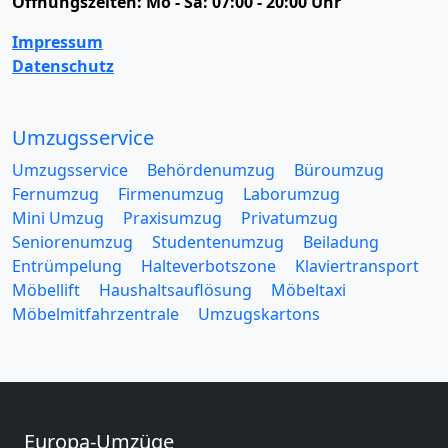
Öffnungszeiten:
Mo - Sa: 07:00 - 20:00 Uhr
Impressum
Datenschutz
Umzugsservice
Umzugsservice
Behördenumzug
Büroumzug
Fernumzug
Firmenumzug
Laborumzug
Mini Umzug
Praxisumzug
Privatumzug
Seniorenumzug
Studentenumzug
Beiladung
Entrümpelung
Halteverbotszone
Klaviertransport
Möbellift
Haushaltsauflösung
Möbeltaxi
Möbelmitfahrzentrale
Umzugskartons
Europa-Umzüge