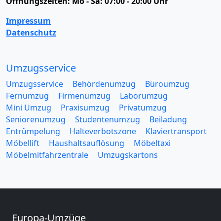
Öffnungszeiten:
Mo - Sa: 07:00 - 20:00 Uhr
Impressum
Datenschutz
Umzugsservice
Umzugsservice
Behördenumzug
Büroumzug
Fernumzug
Firmenumzug
Laborumzug
Mini Umzug
Praxisumzug
Privatumzug
Seniorenumzug
Studentenumzug
Beiladung
Entrümpelung
Halteverbotszone
Klaviertransport
Möbellift
Haushaltsauflösung
Möbeltaxi
Möbelmitfahrzentrale
Umzugskartons
Europa-Umzüge