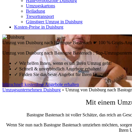
Halteverbotszone Duisburg
Umzugskartons
Beiladung
Tresortransport
Günstiger Umzug in Duisburg
Kosten-Preise in Duisburg
Umzug von Duisburg nach Bastogne Bastenach ☛ 100 % Gratis-Ang
Umzug von Duisburg nach Bastogne Bastenach : Top-Umzugsunterne
✓
Wir helfen Ihnen, wenn es um Ihren Umzug geht!
✓
Schnell & unverbindlich Angebote erhalten!
✓
Finden Sie das beste Angebot für Ihren Umzug!
blitzschnell kostenlose Angebote erhalten
Umzugsunternehmen Duisburg
»
Umzug von Duisburg nach Bastogn
Mit einem Umzu
Bastogne Bastenach ist voller Schätze, das reich an Gesc
Wenn Sie nun nach Bastogne Bastenach umziehen möchten, sorgen
Ihren 