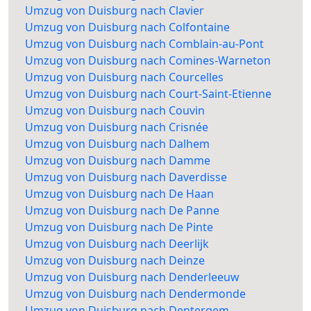
Umzug von Duisburg nach Clavier
Umzug von Duisburg nach Colfontaine
Umzug von Duisburg nach Comblain-au-Pont
Umzug von Duisburg nach Comines-Warneton
Umzug von Duisburg nach Courcelles
Umzug von Duisburg nach Court-Saint-Etienne
Umzug von Duisburg nach Couvin
Umzug von Duisburg nach Crisnée
Umzug von Duisburg nach Dalhem
Umzug von Duisburg nach Damme
Umzug von Duisburg nach Daverdisse
Umzug von Duisburg nach De Haan
Umzug von Duisburg nach De Panne
Umzug von Duisburg nach De Pinte
Umzug von Duisburg nach Deerlijk
Umzug von Duisburg nach Deinze
Umzug von Duisburg nach Denderleeuw
Umzug von Duisburg nach Dendermonde
Umzug von Duisburg nach Dentergem