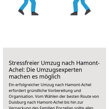
Stressfreier Umzug nach Hamont-
Achel: Die Umzugsexperten
machen es möglich
Ein erfolgreicher Umzug nach Hamont-Achel
erfordert gründliche Vorbereitung und
Organisation. Vom Wählen der besten Route von
Duisburg nach Hamont-Achel bis hin zur
Verpackung des Familien Porzellan sollte alles