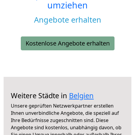
umziehen
Angebote erhalten
Kostenlose Angebote erhalten
Weitere Städte in
Belgien
Unsere geprüften Netzwerkpartner erstellen
Ihnen unverbindliche Angebote, die speziell auf
Ihre Bedürfnisse zugeschnitten sind. Diese
Angebote sind kostenlos, unabhängig davon, ob
Sie einen Umzug innerhalb oder außerhalb Ihres