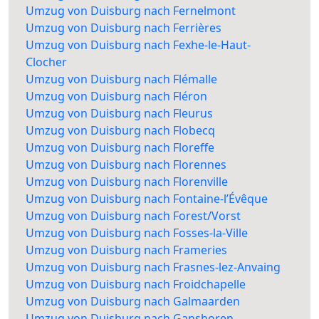
Umzug von Duisburg nach Fernelmont
Umzug von Duisburg nach Ferrières
Umzug von Duisburg nach Fexhe-le-Haut-
Clocher
Umzug von Duisburg nach Flémalle
Umzug von Duisburg nach Fléron
Umzug von Duisburg nach Fleurus
Umzug von Duisburg nach Flobecq
Umzug von Duisburg nach Floreffe
Umzug von Duisburg nach Florennes
Umzug von Duisburg nach Florenville
Umzug von Duisburg nach Fontaine-l’Évêque
Umzug von Duisburg nach Forest/Vorst
Umzug von Duisburg nach Fosses-la-Ville
Umzug von Duisburg nach Frameries
Umzug von Duisburg nach Frasnes-lez-Anvaing
Umzug von Duisburg nach Froidchapelle
Umzug von Duisburg nach Galmaarden
Umzug von Duisburg nach Ganshoren