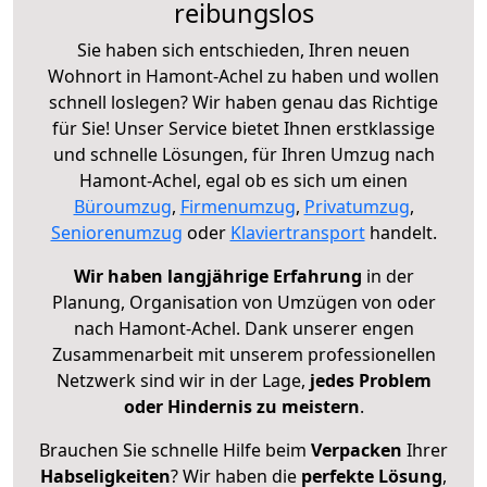
reibungslos
Sie haben sich entschieden, Ihren neuen
Wohnort in Hamont-Achel zu haben und wollen
schnell loslegen? Wir haben genau das Richtige
für Sie! Unser Service bietet Ihnen erstklassige
und schnelle Lösungen, für Ihren Umzug nach
Hamont-Achel, egal ob es sich um einen
Büroumzug
,
Firmenumzug
,
Privatumzug
,
Seniorenumzug
oder
Klaviertransport
handelt.
Wir haben langjährige Erfahrung
in der
Planung, Organisation von Umzügen von oder
nach Hamont-Achel. Dank unserer engen
Zusammenarbeit mit unserem professionellen
Netzwerk sind wir in der Lage,
jedes Problem
oder Hindernis zu meistern
.
Brauchen Sie schnelle Hilfe beim
Verpacken
Ihrer
Habseligkeiten
? Wir haben die
perfekte Lösung
,