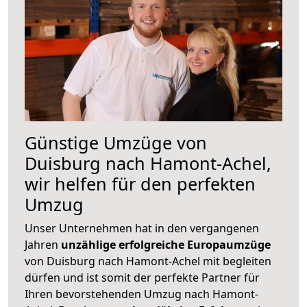
Günstige Umzüge von
Duisburg nach Hamont-Achel,
wir helfen für den perfekten
Umzug
Unser Unternehmen hat in den vergangenen
Jahren
unzählige erfolgreiche Europaumzüge
von Duisburg nach Hamont-Achel mit begleiten
dürfen und ist somit der perfekte Partner für
Ihren bevorstehenden Umzug nach Hamont-