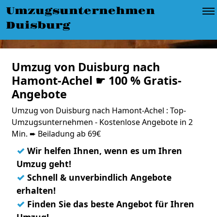
Umzugsunternehmen
Duisburg
Umzug von Duisburg nach
Hamont-Achel ☛ 100 % Gratis-
Angebote
Umzug von Duisburg nach Hamont-Achel : Top-
Umzugsunternehmen - Kostenlose Angebote in 2
Min. ➨ Beiladung ab 69€
✓
Wir helfen Ihnen, wenn es um Ihren
Umzug geht!
✓
Schnell & unverbindlich Angebote
erhalten!
✓
Finden Sie das beste Angebot für Ihren