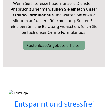
Wenn Sie Interesse haben, unsere Dienste in
Anspruch zu nehmen,
füllen Sie einfach unser
Online-Formular aus
und warten Sie etwa 2
Minuten auf unsere Rückmeldung. Sollten Sie
eine persönliche Beratung wünschen, füllen Sie
einfach unser Online-Formular aus.
Kostenlose Angebote erhalten
Entspannt und stressfrei