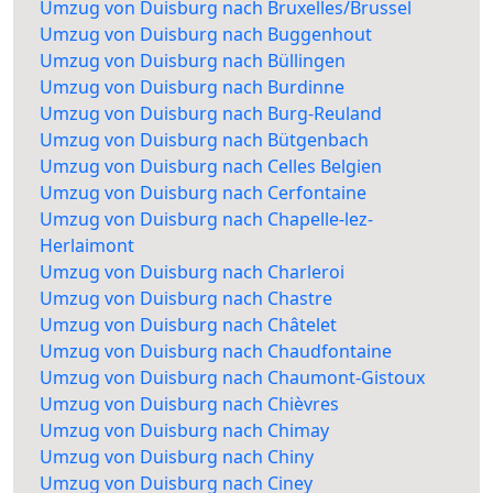
Umzug von Duisburg nach Bruxelles/Brussel
Umzug von Duisburg nach Buggenhout
Umzug von Duisburg nach Büllingen
Umzug von Duisburg nach Burdinne
Umzug von Duisburg nach Burg-Reuland
Umzug von Duisburg nach Bütgenbach
Umzug von Duisburg nach Celles Belgien
Umzug von Duisburg nach Cerfontaine
Umzug von Duisburg nach Chapelle-lez-
Herlaimont
Umzug von Duisburg nach Charleroi
Umzug von Duisburg nach Chastre
Umzug von Duisburg nach Châtelet
Umzug von Duisburg nach Chaudfontaine
Umzug von Duisburg nach Chaumont-Gistoux
Umzug von Duisburg nach Chièvres
Umzug von Duisburg nach Chimay
Umzug von Duisburg nach Chiny
Umzug von Duisburg nach Ciney