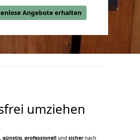
stenlose Angebote erhalten
frei umziehen
n,
günstig
,
professionell
und
sicher
nach