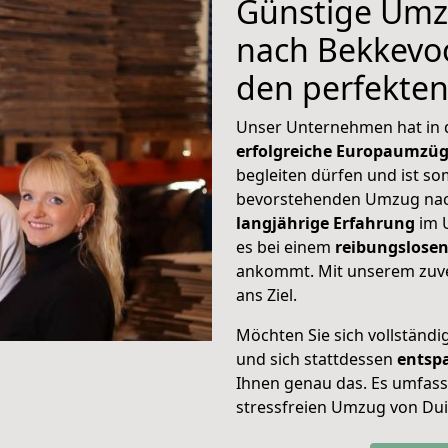
Günstige Umz
nach Bekkevoor
den perfekte
Unser Unternehmen hat in
erfolgreiche Europaumzü
begleiten dürfen und ist so
bevorstehenden Umzug nac
langjährige Erfahrung
im 
es bei einem
reibungslosen
ankommt. Mit unserem zuve
ans Ziel.
Möchten Sie sich vollständ
und sich stattdessen
entsp
Ihnen genau das. Es umfasst 
stressfreien Umzug von Du