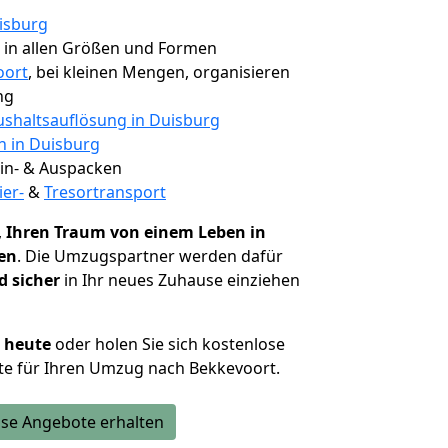
isburg
, in allen Größen und Formen
oort
, bei kleinen Mengen, organisieren
ng
shaltsauflösung in Duisburg
n in Duisburg
 Ein- & Auspacken
ier-
&
Tresortransport
,
Ihren Traum von einem Leben in
hen
. Die Umzugspartner werden dafür
d sicher
in Ihr neues Zuhause einziehen
h heute
oder holen Sie sich kostenlose
te für Ihren Umzug nach Bekkevoort.
se Angebote erhalten